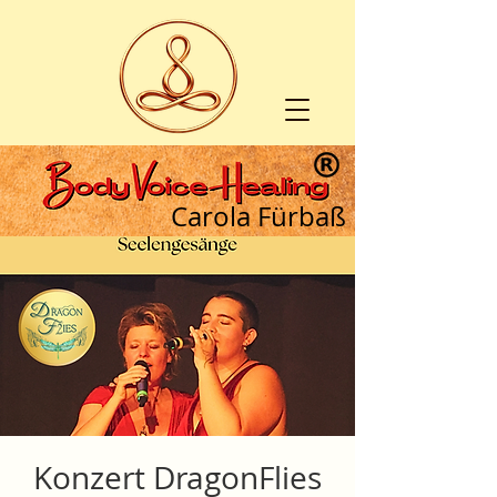
Carola Fürbaß
Konzert DragonFlies