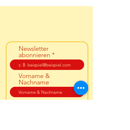
Carola Fürbaß
Email:
info@bodyvoicehealing.com
Newsletter
abonnieren
Vorname &
Nachname
PLZ