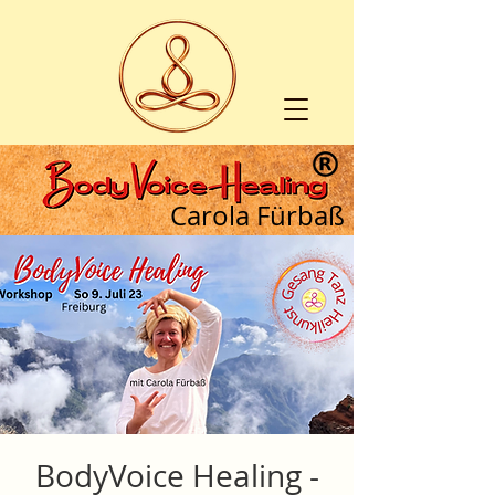
Carola Fürbaß
BodyVoice Healing -