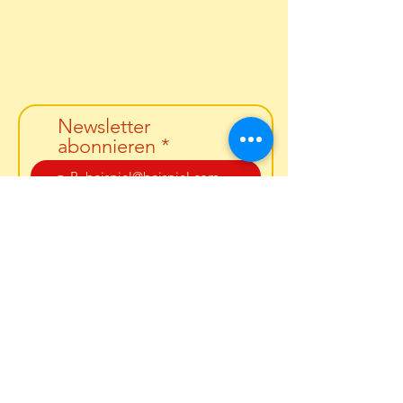
Carola Fürbaß
Email:
info@bodyvoicehealing.com
Newsletter
abonnieren
Vorname &
Nachname
PLZ
Abonnieren