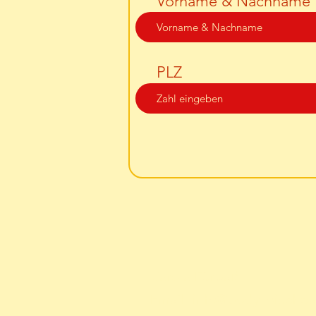
Vorname & Nachname
PLZ
Carola Fürbaß
Email:
info@bodyvoicehea