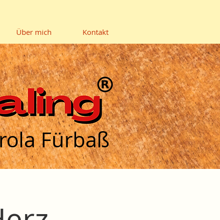
Über mich
Kontakt
rola Fürbaß
erz-